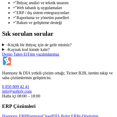
İhtiyaç analizi ve teknik tasarım
Web tabanlı iş uygulamaları
ERP / dış sistem entegrasyonları
Raporlama ve yönetim panelleri
Bakım ve geliştirme desteği
Sık sorulan sorular
›
Küçük bir ihtiyaç için de gelir misiniz?
›
Kaynak kod kimde kalır?
Demo Talep Et
Tüm yazılımlarımız
Harmony & DİA yetkili çözüm ortağı; Ticinet B2B, üretim takip ve
saha çözümlerinin geliştiricisi.
0 850 809 42 41
info@softoly.com
Hafta içi 08:00 – 18:00
ERP Çözümleri
Harmony ERP
HarmonyCloud
DİA Bulut ERP
e-Dönüşüm