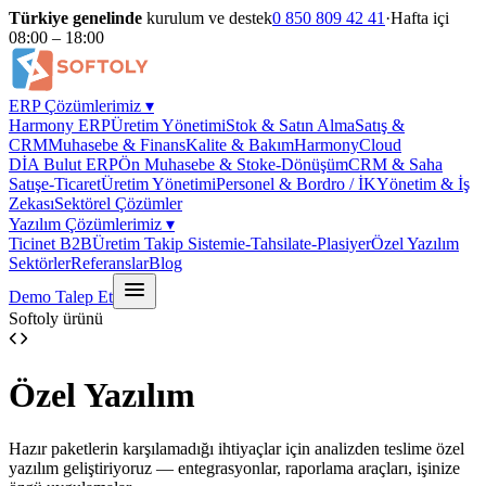
Türkiye genelinde
kurulum ve destek
0 850 809 42 41
·
Hafta içi
08:00 – 18:00
ERP Çözümlerimiz
▾
Harmony ERP
Üretim Yönetimi
Stok & Satın Alma
Satış &
CRM
Muhasebe & Finans
Kalite & Bakım
HarmonyCloud
DİA Bulut ERP
Ön Muhasebe & Stok
e-Dönüşüm
CRM & Saha
Satış
e-Ticaret
Üretim Yönetimi
Personel & Bordro / İK
Yönetim & İş
Zekası
Sektörel Çözümler
Yazılım Çözümlerimiz
▾
Ticinet B2B
Üretim Takip Sistemi
e-Tahsilat
e-Plasiyer
Özel Yazılım
Sektörler
Referanslar
Blog
Demo Talep Et
Softoly ürünü
Özel Yazılım
Hazır paketlerin karşılamadığı ihtiyaçlar için analizden teslime özel
yazılım geliştiriyoruz — entegrasyonlar, raporlama araçları, işinize