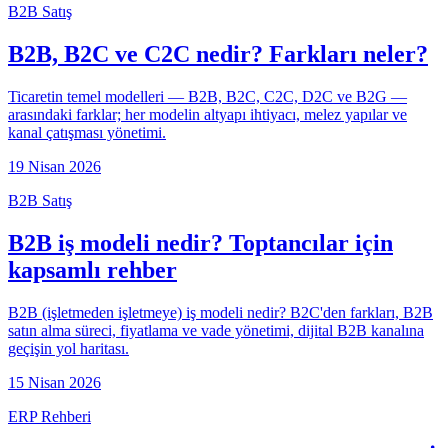
B2B Satış
B2B, B2C ve C2C nedir? Farkları neler?
Ticaretin temel modelleri — B2B, B2C, C2C, D2C ve B2G —
arasındaki farklar; her modelin altyapı ihtiyacı, melez yapılar ve
kanal çatışması yönetimi.
19 Nisan 2026
B2B Satış
B2B iş modeli nedir? Toptancılar için
kapsamlı rehber
B2B (işletmeden işletmeye) iş modeli nedir? B2C'den farkları, B2B
satın alma süreci, fiyatlama ve vade yönetimi, dijital B2B kanalına
geçişin yol haritası.
15 Nisan 2026
ERP Rehberi