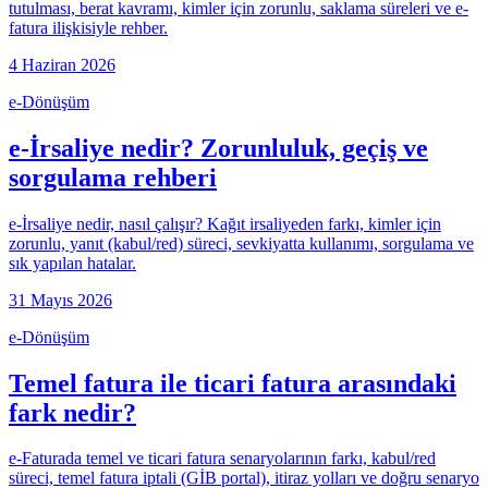
tutulması, berat kavramı, kimler için zorunlu, saklama süreleri ve e-
fatura ilişkisiyle rehber.
4 Haziran 2026
e-Dönüşüm
e-İrsaliye nedir? Zorunluluk, geçiş ve
sorgulama rehberi
e-İrsaliye nedir, nasıl çalışır? Kağıt irsaliyeden farkı, kimler için
zorunlu, yanıt (kabul/red) süreci, sevkiyatta kullanımı, sorgulama ve
sık yapılan hatalar.
31 Mayıs 2026
e-Dönüşüm
Temel fatura ile ticari fatura arasındaki
fark nedir?
e-Faturada temel ve ticari fatura senaryolarının farkı, kabul/red
süreci, temel fatura iptali (GİB portal), itiraz yolları ve doğru senaryo