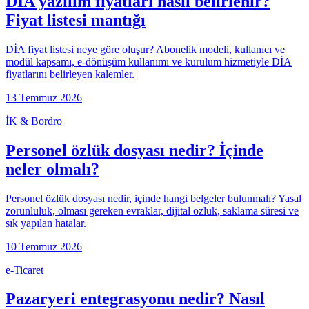
DİA yazılım fiyatları nasıl belirlenir?
Fiyat listesi mantığı
DİA fiyat listesi neye göre oluşur? Abonelik modeli, kullanıcı ve
modül kapsamı, e-dönüşüm kullanımı ve kurulum hizmetiyle DİA
fiyatlarını belirleyen kalemler.
13 Temmuz 2026
İK & Bordro
Personel özlük dosyası nedir? İçinde
neler olmalı?
Personel özlük dosyası nedir, içinde hangi belgeler bulunmalı? Yasal
zorunluluk, olması gereken evraklar, dijital özlük, saklama süresi ve
sık yapılan hatalar.
10 Temmuz 2026
e-Ticaret
Pazaryeri entegrasyonu nedir? Nasıl