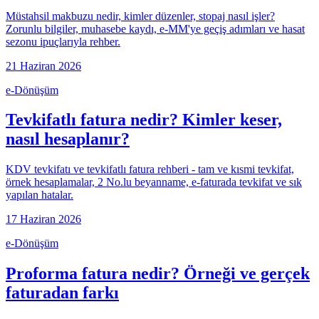
Müstahsil makbuzu nedir, kimler düzenler, stopaj nasıl işler?
Zorunlu bilgiler, muhasebe kaydı, e-MM'ye geçiş adımları ve hasat
sezonu ipuçlarıyla rehber.
21 Haziran 2026
e-Dönüşüm
Tevkifatlı fatura nedir? Kimler keser,
nasıl hesaplanır?
KDV tevkifatı ve tevkifatlı fatura rehberi - tam ve kısmi tevkifat,
örnek hesaplamalar, 2 No.lu beyanname, e-faturada tevkifat ve sık
yapılan hatalar.
17 Haziran 2026
e-Dönüşüm
Proforma fatura nedir? Örneği ve gerçek
faturadan farkı