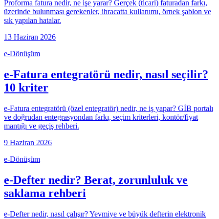
Proforma fatura nedir, ne işe yarar? Gerçek (ticari) faturadan farkı,
üzerinde bulunması gerekenler, ihracatta kullanımı, örnek şablon ve
sık yapılan hatalar.
13 Haziran 2026
e-Dönüşüm
e-Fatura entegratörü nedir, nasıl seçilir?
10 kriter
e-Fatura entegratörü (özel entegratör) nedir, ne iş yapar? GİB portalı
ve doğrudan entegrasyondan farkı, seçim kriterleri, kontör/fiyat
mantığı ve geçiş rehberi.
9 Haziran 2026
e-Dönüşüm
e-Defter nedir? Berat, zorunluluk ve
saklama rehberi
e-Defter nedir, nasıl çalışır? Yevmiye ve büyük defterin elektronik