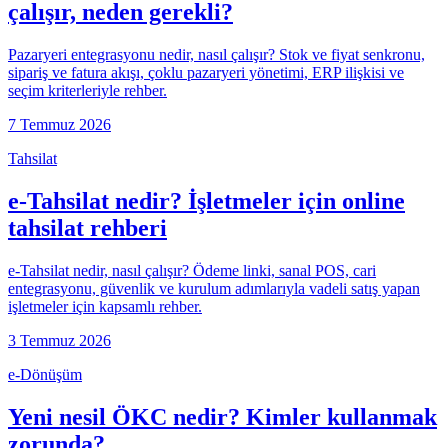
çalışır, neden gerekli?
Pazaryeri entegrasyonu nedir, nasıl çalışır? Stok ve fiyat senkronu,
sipariş ve fatura akışı, çoklu pazaryeri yönetimi, ERP ilişkisi ve
seçim kriterleriyle rehber.
7 Temmuz 2026
Tahsilat
e-Tahsilat nedir? İşletmeler için online
tahsilat rehberi
e-Tahsilat nedir, nasıl çalışır? Ödeme linki, sanal POS, cari
entegrasyonu, güvenlik ve kurulum adımlarıyla vadeli satış yapan
işletmeler için kapsamlı rehber.
3 Temmuz 2026
e-Dönüşüm
Yeni nesil ÖKC nedir? Kimler kullanmak
zorunda?