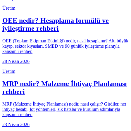
Üretim
OEE nedir? Hesaplama formülü ve
iyileştirme rehberi
OEE (Toplam Ekipman Etkinliği) nedir, nasıl hesaplanır? Altı büyük
kayıp, sektör kıyasları, SMED ve 90 günlük iyileştirme planıyla
kapsamlı rehber.
28 Nisan 2026
Üretim
MRP nedir? Malzeme İhtiyaç Planlaması
rehberi
MRP (Malzeme İhtiyaç Planlaması) nedir, nasıl çalışır? Girdiler, net
ihtiyaç hesabı, lot yöntemleri, sık hatalar ve kurulum adımlarıyla
kapsamlı rehber.
23 Nisan 2026