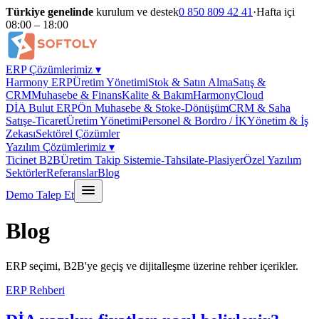
Türkiye genelinde
kurulum ve destek
0 850 809 42 41
·
Hafta içi
08:00 – 18:00
ERP Çözümlerimiz
▾
Harmony ERP
Üretim Yönetimi
Stok & Satın Alma
Satış &
CRM
Muhasebe & Finans
Kalite & Bakım
HarmonyCloud
DİA Bulut ERP
Ön Muhasebe & Stok
e-Dönüşüm
CRM & Saha
Satış
e-Ticaret
Üretim Yönetimi
Personel & Bordro / İK
Yönetim & İş
Zekası
Sektörel Çözümler
Yazılım Çözümlerimiz
▾
Ticinet B2B
Üretim Takip Sistemi
e-Tahsilat
e-Plasiyer
Özel Yazılım
Sektörler
Referanslar
Blog
Demo Talep Et
Blog
ERP seçimi, B2B'ye geçiş ve dijitalleşme üzerine rehber içerikler.
ERP Rehberi