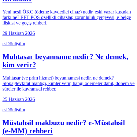
Yeni nesil ÖKC (ödeme kaydedici cihaz) nedir, eski yazar kasadan
farkı ne? EFT-POS özellikli cihazlar, zorunluluk çerçevesi, e-belge
ilişkisi ve geçiş rehberi.
29 Haziran 2026
e-Dönüşüm
Muhtasar beyanname nedir? Ne demek,
kim verir?
Muhtasar (ve prim hizmet) beyannamesi nedir, ne demek?
Stopaj/tevkifat mantığı, kimler verir, hangi ödemeler dahil, dönem ve
süreler ile kavramsal rehber.
25 Haziran 2026
e-Dönüşüm
Müstahsil makbuzu nedir? e-Müstahsil
(e-MM) rehberi