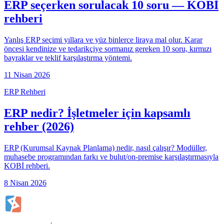
ERP seçerken sorulacak 10 soru — KOBİ
rehberi
Yanlış ERP seçimi yıllara ve yüz binlerce liraya mal olur. Karar
öncesi kendinize ve tedarikçiye sormanız gereken 10 soru, kırmızı
bayraklar ve teklif karşılaştırma yöntemi.
11 Nisan 2026
ERP Rehberi
ERP nedir? İşletmeler için kapsamlı
rehber (2026)
ERP (Kurumsal Kaynak Planlama) nedir, nasıl çalışır? Modüller,
muhasebe programından farkı ve bulut/on-premise karşılaştırmasıyla
KOBİ rehberi.
8 Nisan 2026